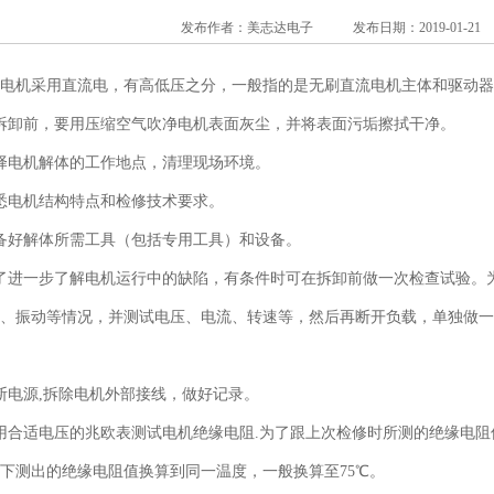
发布作者：美志达电子 发布日期：2019-01-21
电机采用直流电，有高低压之分，一般指的是无刷直流电机主体和驱动器
拆卸前，要用压缩空气吹净电机表面灰尘，并将表面污垢擦拭干净。
择电机解体的工作地点，清理现场环境。
悉电机结构特点和检修技术要求。
备好解体所需工具（包括专用工具）和设备。
了进一步了解电机运行中的缺陷，有条件时可在拆卸前做一次检查试验。
、振动等情况，并测试电压、电流、转速等，然后再断开负载，单独做一
1
2
3
断电源,拆除电机外部接线，做好记录。
用合适电压的兆欧表测试电机绝缘电阻.为了跟上次检修时所测的绝缘电
下测出的绝缘电阻值换算到同一温度，一般换算至75℃。