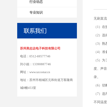
行业动态
专业知识
无刷直流
（1）在
（2）选
（3）熟
苏州美志达电子科技有限公司
（4）准
电话：0512-69577746
（5）为
刘小姐：13390887746
度、声音
网址：www.szcostar.cn
录。
地址：苏州市相城区元和街道万客隆商
（6）切
城8幢453室
（7）选
不同温度