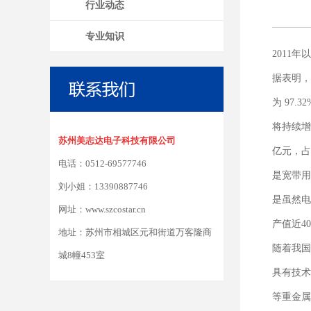
行业动态
专业知识
2011
据表明，2
为 97
将持续增
苏州美志达电子科技有限公司
亿元，占
电话：0512-69577746
是宽带用
刘小姐：13390887746
是虽然电
网址：www.szcostar.cn
产值近4
地址：苏州市相城区元和街道万客隆商
随着我国
城8幢453室
具有技术
等重金属