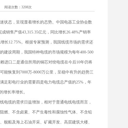
 阅读次数：3208次
的低迷状态，呈现显着增长的态势。中国电器工业协会数
成销售产值43,315.35亿元，同比增长26.48%产销率
业同比增长12.75%。根据专家预测，我国线缆市场的需求还
设周期，我国特种电缆的市场规模为每年400-500
依赖进口二是通信所用的铜芯对绞电缆在今后10年仍将
恢复到7000万-8000万公里，呈稳中有升的趋势三
满足彩电行业的需要四是电力电缆总产值的25%，年
%的增长率增长。
线电缆的需求日益增加，相对于普通电线电缆而言，
阻燃、不含卤素、不产生毒性和腐蚀性气体、不含铅
、舰船及海上石油开采、矿藏开发、高层建筑大楼、