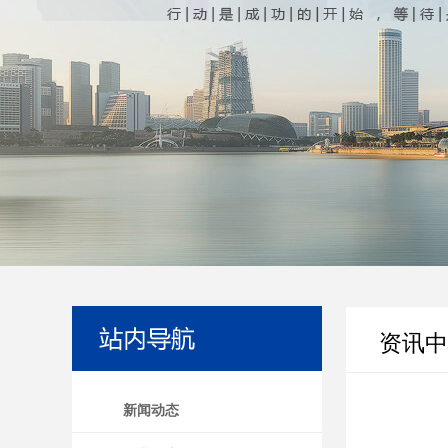
资讯中
新闻动态