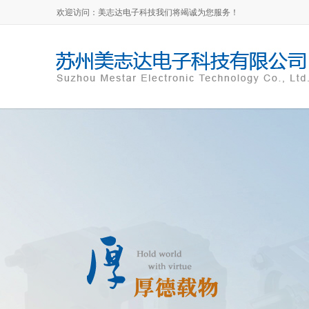
欢迎访问：美志达电子科技我们将竭诚为您服务！