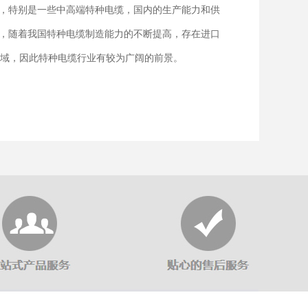
低，特别是一些中高端特种电缆，国内的生产能力和供
上，随着我国特种电缆制造能力的不断提高，存在进口
域，因此特种电缆行业有较为广阔的前景。